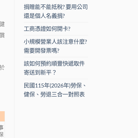
捐贈能不能抵稅? 要用公司
還是個人名義捐?
健
工商憑證如何開卡?
償
小規模營業人該注意什麼?
需要開發票嗎?
該如何預約順豐快遞取件
於
寄送到新平？
民國115年(2026年)勞保、
健保、勞退三合一對照表
事
保