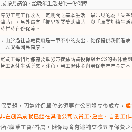
 或 按月請領，給晚年生活提供一份保障。
保障勞工無工作收入一定期間之基本生活，最常見的為「失業
停津貼」，另外還有「提早就業獎助津貼」與「職業訓練生活
業時暫時有份保障。
悉，由於過往醫療費用是一筆不小的支出，健保提供我們看病
擔，以促進國民健康。
定資工每個月都需要幫勞方提繳薪資投保級距6%的退休金
障勞工退休生活所需。注意，勞工退休金與勞保老年年金是不
健保問題，因為健保單位必須要在公司設立後成立，
雇
非在創業前就已經在其他公司以員工/雇主、自營工作
所/職業工會/眷屬，健保局會有追補查核五年保費之