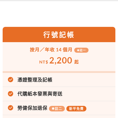
行號記帳
按月／年收 14 個月
✱
註一
2,200
NT$
起
憑證整理及記帳
代購紙本發票與寄送
勞健保加退保
✱
註二
新平免費