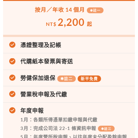
按月／年收 14 個月
✱
註一
2,200
NT$
起
憑證整理及記帳
代購紙本發票與寄送
勞健保加退保
✱
註二
新平免費
營業稅申報及代繳
年度申報
1月：各類所得憑單扣繳申報與代繳
3月：完成公司法 22-1 條資訊申報
✱
註三
5月：年度營所稅申報、以往年度未分配盈餘申報