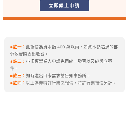
立即線上申請
註一：
此報價為資本額 400 萬以內，如資本額超過的部
✱
分依實際支出收費。
註二：
小規模營業人申請免用統一發票以及純設立案
✱
件。
註三：
如有進出口卡需求請告知事務所。
✱
註四：
以上為非特許行業之報價，特許行業報價另計。
✱