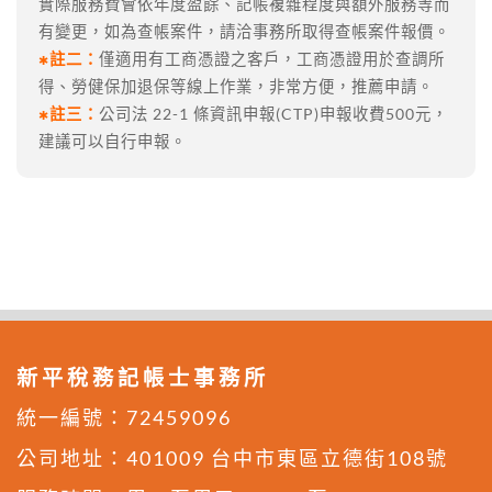
實際服務費會依年度盈餘、記帳複雜程度與額外服務等而
有變更，如為查帳案件，請洽事務所取得查帳案件報價。
註二：
僅適用有工商憑證之客戶，工商憑證用於查調所
✱
得、勞健保加退保等線上作業，非常方便，推薦申請。
註三：
公司法 22-1 條資訊申報(CTP)申報收費500元，
✱
建議可以自行申報。
新平稅務記帳士事務所
統一編號：72459096
公司地址：
401009 台中市東區立德街108號