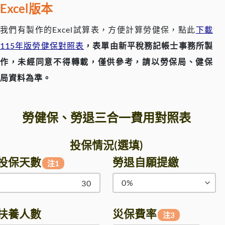
Excel版本
我們有製作的Excel試算表，方便計算勞健保，點此
下載
115年版勞健保對照表
，表單由新平稅務記帳士事務所製
作，未經同意不得轉載，僅供參考，請以勞保局、健保
局資料為準。
勞健保、勞退三合一費用對照表
投保情況(選填)
投保天數
勞退自願提繳
注1
扶養人數
災保費率
注3