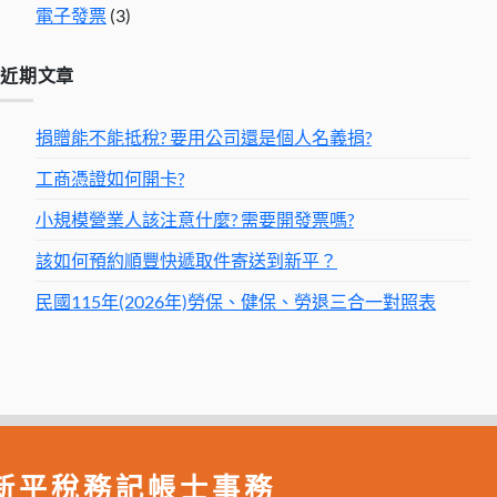
電子發票
(3)
43,900
1,098
3,841
681
2,124
0
2,6
45,800
1,145
4,008
710
2,216
0
2,7
近期文章
48,200
1,145
4,008
748
2,332
0
2,8
捐贈能不能抵稅? 要用公司還是個人名義捐?
50,600
1,145
4,008
785
2,449
0
3,0
53,000
1,145
4,008
822
2,565
0
3,1
工商憑證如何開卡?
55,400
1,145
4,008
859
2,681
0
3,3
小規模營業人該注意什麼? 需要開發票嗎?
57,800
1,145
4,008
896
2,797
0
3,4
該如何預約順豐快遞取件寄送到新平？
60,800
1,145
4,008
943
2,942
0
3,6
民國115年(2026年)勞保、健保、勞退三合一對照表
63,800
1,145
4,008
990
3,087
0
3,8
66,800
1,145
4,008
1,036
3,233
0
4,0
69,800
1,145
4,008
1,083
3,378
0
4,1
72,800
1,145
4,008
1,129
3,523
0
4,3
76,500
1,145
4,008
1,187
3,702
0
4,5
新平稅務記帳士事務