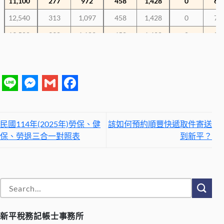
11,100
277
972
458
1,428
0
66
12,540
313
1,097
458
1,428
0
75
13,500
338
1,182
458
1,428
0
81
15,840
396
1,386
458
1,428
0
95
16,500
413
1,444
458
1,428
0
99
17,280
432
1,512
458
1,428
0
1,0
Line
Messenger
Gmail
Facebook
17,880
447
1,564
458
1,428
0
1,0
19,047
476
1,666
458
1,428
0
1,1
民國114年(2025年)勞保、健
該如何預約順豐快遞取件寄送
保、勞退三合一對照表
到新平？
20,008
500
1,751
458
1,428
0
1,2
21,009
525
1,838
458
1,428
0
1,2
22,000
550
1,925
458
1,428
0
1,3
23,100
577
2,022
458
1,428
0
1,3
24,000
600
2,100
458
1,428
0
1,4
新平稅務記帳士事務所
25,250
632
2,210
458
1,428
0
1,5