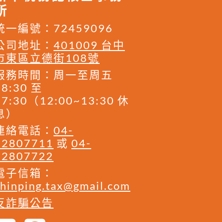
所
80,200
1,145
4,008
1,244
3,881
0
4,8
83,900
1,145
4,008
1,301
4,060
0
5,0
統一編號：72459096
87,600
1,145
4,008
1,359
4,239
0
5,2
公司地址：
401009 台中
市東區立德街108號
92,100
1,145
4,008
1,428
4,457
0
5,5
服務時間：周一至周五
96,600
1,145
4,008
1,498
4,675
0
5,7
08:30 至
101,100
1,145
4,008
1,568
4,892
0
6,0
17:30（12:00~13:30 休
105,600
1,145
4,008
1,638
5,110
0
6,3
息）
110,100
1,145
4,008
1,708
5,328
0
6,6
連絡電話：
04-
22807711
或
04-
115,500
1,145
4,008
1,791
5,589
0
6,9
22807722
120,900
1,145
4,008
1,875
5,850
0
7,2
電子信箱：
126,300
1,145
4,008
1,959
6,112
0
7,5
shinping.tax@gmail.com
131,700
1,145
4,008
2,043
6,373
0
7,9
反詐騙公告
137,100
1,145
4,008
2,126
6,634
0
8,2