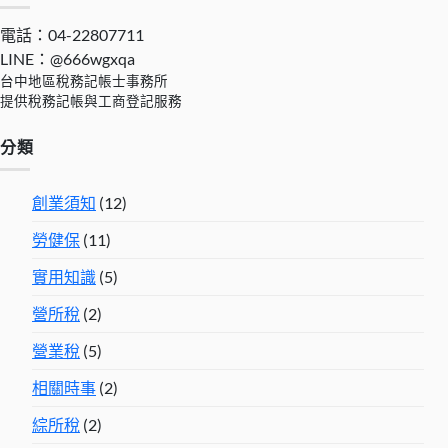
26,400
660
2,310
458
1,428
0
1,5
電話：04-22807711
LINE：@666wgxqa
27,600
690
2,415
458
1,428
0
1,6
台中地區稅務記帳士事務所
28,590
715
2,501
458
1,428
0
1,7
提供稅務記帳與工商登記服務
28,800
720
2,520
458
1,428
0
1,7
分類
29,500
738
2,582
458
1,428
0
1,7
30,300
758
2,651
470
1,466
0
1,8
創業須知
(12)
31,800
795
2,783
493
1,539
0
1,9
勞健保
(11)
33,300
833
2,914
516
1,611
0
1,9
實用知識
(5)
34,800
870
3,045
540
1,684
0
2,0
營所稅
(2)
36,300
908
3,176
563
1,757
0
2,1
營業稅
(5)
38,200
955
3,342
592
1,849
0
2,2
相關時事
(2)
40,100
1,002
3,509
622
1,940
0
2,4
綜所稅
(2)
42,000
1,050
3,675
651
2,032
0
2,5