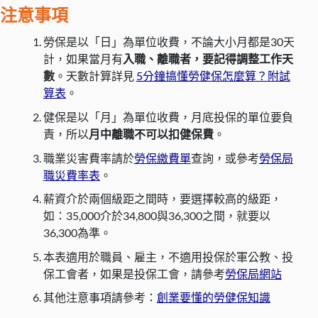
注意事項
勞保是以「日」為單位收費，不論大小月都是30天
計，如果當月有
入職、離職者，要記得調整工作天
數
。天數計算詳見
5分鐘搞懂勞健保怎麼算？附試
算表
。
健保是以「月」為單位收費，月底投保的單位要負
責，所以
月中離職不可以扣健保費
。
職業災害費率請於
勞保繳費單
查詢，或參考
勞保局
職災費率表
。
薪資介於兩個級距之間時，要選擇較高的級距，
如：35,000介於34,800與36,300之間，就要以
36,300為準。
本表適用於職員、雇主，不適用投保於軍公教、投
保工會者，如果是投保工會，請參考
勞保局網站
其他注意事項請參考：
創業要懂的勞健保知識