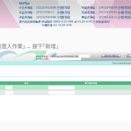
入作業｣ → 按下｢新增｣