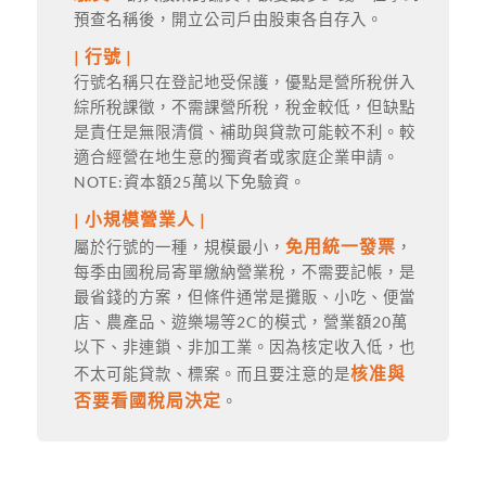
預查名稱後，開立公司戶由股東各自存入。
| 行號 |
行號名稱只在登記地受保護，優點是營所稅併入
綜所稅課徵，不需課營所稅，稅金較低，但缺點
是責任是無限清償、補助與貸款可能較不利。較
適合經營在地生意的獨資者或家庭企業申請。
NOTE:資本額25萬以下免驗資。
| 小規模營業人 |
免用統一發票
屬於行號的一種，規模最小，
，
每季由國稅局寄單繳納營業稅，不需要記帳，是
最省錢的方案，但條件通常是攤販、小吃、便當
店、農產品、遊樂場等2C的模式，營業額20萬
以下、非連鎖、非加工業。因為核定收入低，也
核准與
不太可能貸款、標案。而且要注意的是
否要看國稅局決定
。