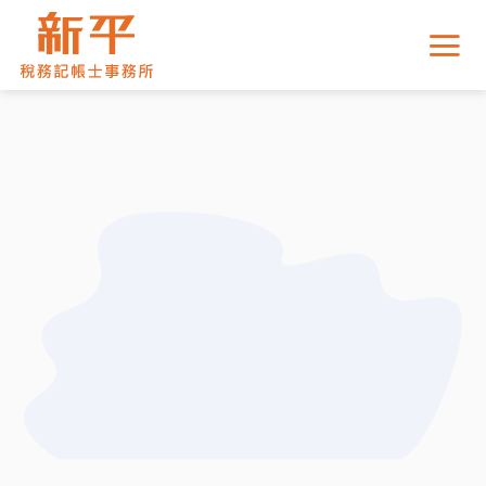
Skip
to
content
開設公司行號
交給新平，輕鬆簡單，立即連絡。